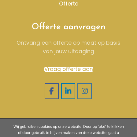
Offerte
Offerte aanvragen
Ontvang een offerte op maat op basis
van jouw uitdaging
Vraag offerte aan
©
2026
| Website ontwikkeling door
Wij gebruiken cookies op onze website. Door op 'oké' te klikken
WEBSITEBEREIKT.NL
of door gebruik te blijven maken van deze website, gaat u