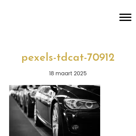
Door
Jim Adviseur
naar
Toggl
de
hoofd
inhoud
Header
echts
pexels-tdcat-70912
18 maart 2025