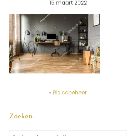
15 maart 2022
«
Risicobeheer
Zoeken:
Zoek