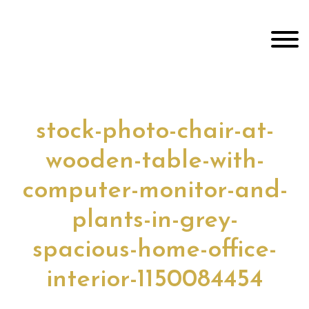
Door
Jim Adviseur
naar
Toggl
de
hoofd
inhoud
Header
echts
stock-photo-chair-at-
wooden-table-with-
computer-monitor-and-
plants-in-grey-
spacious-home-office-
interior-1150084454